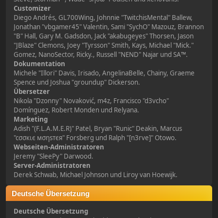
Customizer
Diego Andrés, GL700Wing, Johnnie "TwitchisMental" Ballew,
Jonathan "vbgamer45" Valentin, Sami "SychO" Mazouz, Brannon
"B" Hall, Gary M. Gadsdon, Jack "akabugeyes" Thorsen, Jason
"JBlaze" Clemons, Joey "Tyrsson" Smith, Kays, Michael "Mick."
Gomez, NanoSector, Ricky., Russell "NEND" Najar und SA™.
Dokumentation
Michele "Illori" Davis, Irisado, AngelinaBelle, Chainy, Graeme
Spence und Joshua "groundup" Dickerson.
Übersetzer
Nikola "Dzonny" Novaković, m4z, Francisco "d3vcho"
Domínguez, Robert Monden und Relyana.
Marketing
Adish "(F.L.A.M.E.R)" Patel, Bryan "Runic" Deakin, Marcus
"cσσкιє мσηѕтєя" Forsberg und Ralph "[n3rve]" Otowo.
Webseiten-Administratoren
Jeremy "SleePy" Darwood.
Server-Administratoren
Derek Schwab, Michael Johnson und Liroy van Hoewijk.
Deutsche Übersetzung
Deutsche Übersetzung