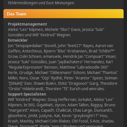
Fehlermeldungen und Eure Meinungen.
Das Team
Projektmanagement
Aleksi "Lex" Kilpinen, Michele "Illori" Davis, Jessica "Suki"
González und Will "Kindred" Wagner.
Entwickler
Jon "Sesquipedalian" Stovell, John "live627" Rayes, Aaron van
Geffen, Antechinus, Bjoern "Bloc" Kristiansen, Brad "IchBin™"
Grow, Colin Schoen, emanuele, Hendrik Jan "Compuart" Visser,
Jessica "Suki" González, Juan "JayBachatero" Hernandez, Karl
"RegularExpression" Benson, Matthew "Labradoodle-360"
Kerle, Grudge, Michael "Oldiesmann" Eshom, Michael "Thantos"
Miller, Norv, Oscar "Ozp" Rydhé, Peter "Arantor" Spicer, Selman
"[SiNaN]" Eser, Shawn Bulen, Shitiz "Dragooon" Garg, Theodore
"Orstio" Hildebrandt, Thorsten "TE" Eurich und winrules.
Support Spezialisten
Will "Kindred" Wagner, Doug Heffernan, lurkalot, Aleksi "Lex"
Kilpinen, br360, GigaWatt, ziycon, Adam Tallon, Bigguy, Bruno
"margarett" Alves, CapadY, ChalkCat, Chas Large, Duncan85,
gbsothere, JimM, Justyne, Kat, Kevin "greyknight17" Hou,
Krash, Mashby, Michael Colin Blaber, Old Fossil, S-Ace, shadav,
Steve, Storman™, Wade "sησω" Poulsen und xenovanis.