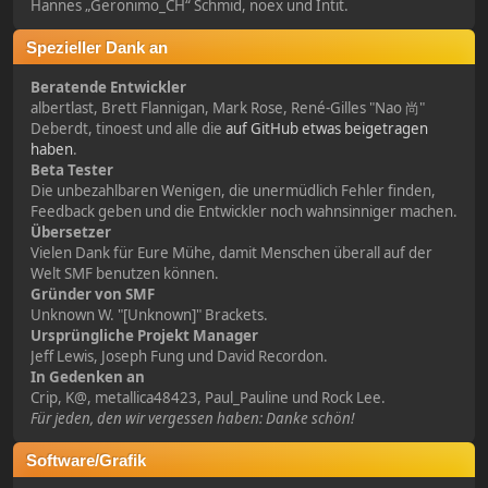
Hannes „Geronimo_CH“ Schmid, noex und Intit.
Spezieller Dank an
Beratende Entwickler
albertlast, Brett Flannigan, Mark Rose, René-Gilles "Nao 尚"
Deberdt, tinoest und alle die
auf GitHub etwas beigetragen
haben
.
Beta Tester
Die unbezahlbaren Wenigen, die unermüdlich Fehler finden,
Feedback geben und die Entwickler noch wahnsinniger machen.
Übersetzer
Vielen Dank für Eure Mühe, damit Menschen überall auf der
Welt SMF benutzen können.
Gründer von SMF
Unknown W. "[Unknown]" Brackets.
Ursprüngliche Projekt Manager
Jeff Lewis, Joseph Fung und David Recordon.
In Gedenken an
Crip, K@, metallica48423, Paul_Pauline und Rock Lee.
Für jeden, den wir vergessen haben: Danke schön!
Software/Grafik