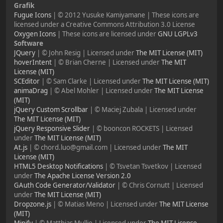
Grafik
Fugue Icons
| © 2012 Yusuke Kamiyamane | These icons are
licensed under a Creative Commons Attribution 3.0 License
Oxygen Icons
| These icons are licensed under
GNU LGPLv3
Software
JQuery
| © John Resig | Licensed under
The MIT License (MIT)
hoverIntent
| © Brian Cherne | Licensed under
The MIT
License (MIT)
SCEditor
| © Sam Clarke | Licensed under
The MIT License (MIT)
animaDrag
| © Abel Mohler | Licensed under
The MIT License
(MIT)
jQuery Custom Scrollbar
| © Maciej Zubala | Licensed under
The MIT License (MIT)
jQuery Responsive Slider
| © booncon ROCKETS | Licensed
under
The MIT License (MIT)
At.js
| © chord.luo@gmail.com | Licensed under
The MIT
License (MIT)
HTML5 Desktop Notifications
| © Tsvetan Tsvetkov | Licensed
under
The Apache License Version 2.0
GAuth Code Generator/Validator
| © Chris Cornutt | Licensed
under
The MIT License (MIT)
Dropzone.js
| © Matias Meno | Licensed under
The MIT License
(MIT)
Minify
| © Matthias Mullie | Licensed under
The MIT License