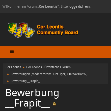
Willkommen im Forum „
Cor Leontis
“. Bitte
logge dich ein
.
Cor Leontis
Cor Leontis - Öffentliches Forum
►
Bewerbungen
(Moderatoren:
HuntTiger
,
LinkWarrior92
)
►
Bewerbung __Frapit__
►
Bewerbung
__Frapit__