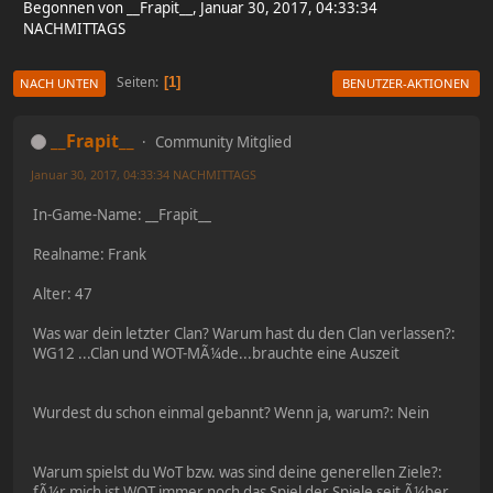
Begonnen von __Frapit__, Januar 30, 2017, 04:33:34
NACHMITTAGS
Seiten
1
NACH UNTEN
BENUTZER-AKTIONEN
__Frapit__
Community Mitglied
Januar 30, 2017, 04:33:34 NACHMITTAGS
In-Game-Name: __Frapit__
Realname: Frank
Alter: 47
Was war dein letzter Clan? Warum hast du den Clan verlassen?:
WG12 ...Clan und WOT-MÃ¼de...brauchte eine Auszeit
Wurdest du schon einmal gebannt? Wenn ja, warum?: Nein
Warum spielst du WoT bzw. was sind deine generellen Ziele?:
fÃ¼r mich ist WOT immer noch das Spiel der Spiele seit Ã¼ber