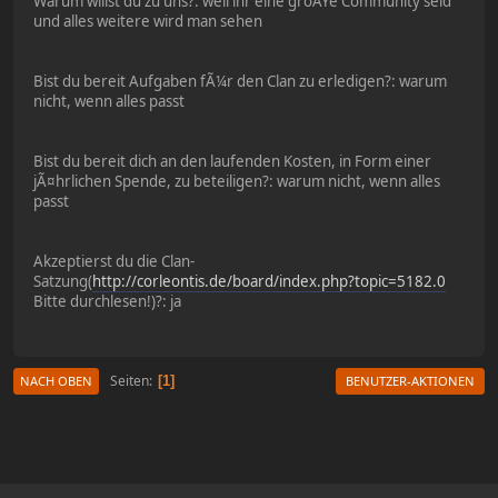
Warum willst du zu uns?: weil ihr eine groÃŸe Community seid
und alles weitere wird man sehen
Bist du bereit Aufgaben fÃ¼r den Clan zu erledigen?: warum
nicht, wenn alles passt
Bist du bereit dich an den laufenden Kosten, in Form einer
jÃ¤hrlichen Spende, zu beteiligen?: warum nicht, wenn alles
passt
Akzeptierst du die Clan-
Satzung(
http://corleontis.de/board/index.php?topic=5182.0
Bitte durchlesen!)?: ja
Seiten
1
NACH OBEN
BENUTZER-AKTIONEN