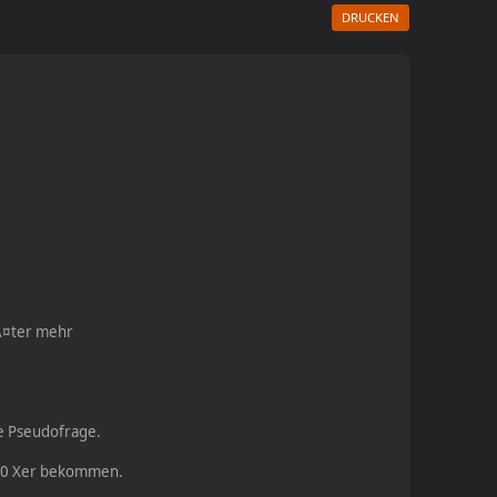
DRUCKEN
pÃ¤ter mehr
ine Pseudofrage.
t 10 Xer bekommen.