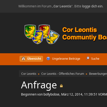
Willkommen im Forum „
Cor Leontis
“. Bitte
logge dich ein
.
Übersicht
Ungelesene Beiträge
Suche
Cor Leontis
Cor Leontis - Öffentliches Forum
Bewerbunge
►
►
Anfrage
Begonnen von bollybobse, März 12, 2014, 11:39:51 VOR