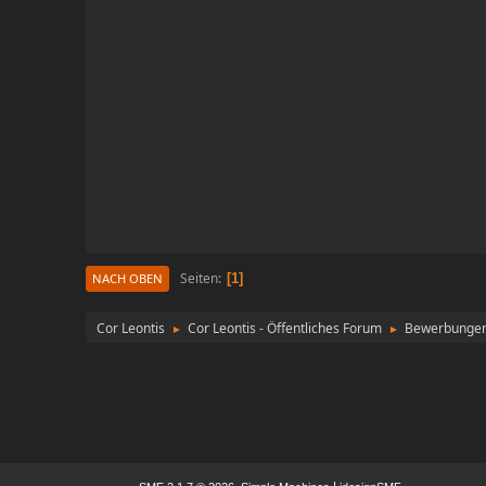
Seiten
1
NACH OBEN
Cor Leontis
Cor Leontis - Öffentliches Forum
Bewerbunge
►
►