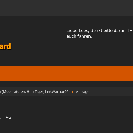
Liebe Leos, denkt bitte daran: I
euch fahren.
n
(Moderatoren:
HuntTiger
,
LinkWarrior92
)
Anfrage
►
MITTAG