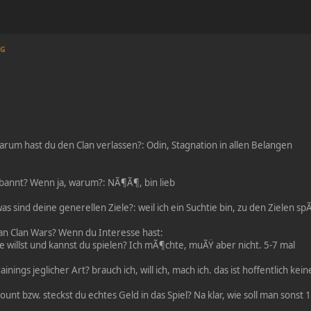
AG
arum hast du den Clan verlassen?: Odin, Stagnation in allen Belangen
bannt? Wenn ja, warum?: NÃ¶Ã¶, bin lieb
s sind deine generellen Ziele?: weil ich ein Suchtie bin, zu den Zielen s
 an Clan Wars? Wenn du Interesse hast:
 willst und kannst du spielen? Ich mÃ¶chte, muÃŸ aber nicht. 5-7 mal
ainings jeglicher Art? brauch ich, will ich, mach ich. das ist hoffentlich ke
unt bzw. steckst du echtes Geld in das Spiel? Na klar, wie soll man sons