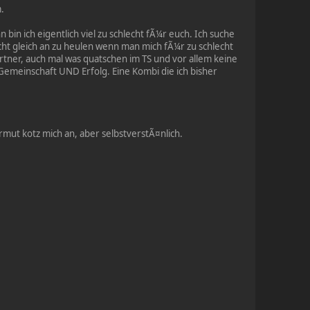
.
bin ich eigentlich viel zu schlecht fÃ¼r euch. Ich suche
icht gleich an zu heulen wenn man mich fÃ¼r zu schlecht
ner, auch mal was quatschen im TS und vor allem keine
Gemeinschaft UND Erfolg. Eine Kombi die ich bisher
rmut kotz mich an, aber selbstverstÃ¤nlich.