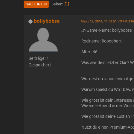
Seiten
1
NACH UNTEN
bollybobse
März 12, 2014, 11:39:51 VORMITT
In-Game-Name: bollybobse
Realname: Roooobert
Alter: 46
Beiträge: 1
Was war dein letzter Clan? W
Gespeichert
Wurdest du schon einmal ge
Warum spielst du WoT bzw. wa
Wie gross ist dein Interesse
Wie viele Abend in der Woche
Wie gross ist deine Lust an Tr
Nutzt du einen Premium-Acco