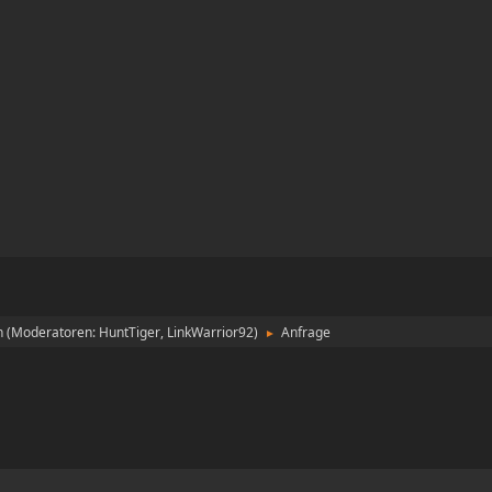
n
(Moderatoren:
HuntTiger
,
LinkWarrior92
)
Anfrage
►