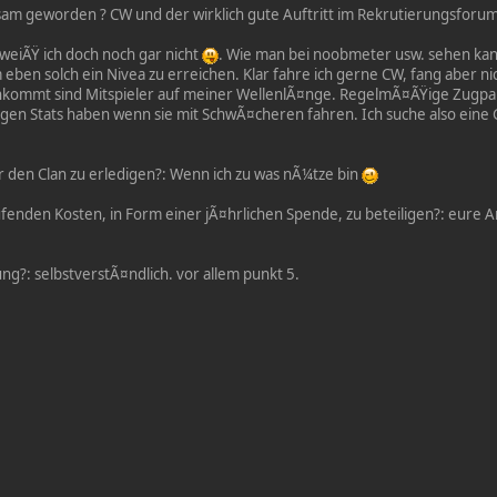
sam geworden ? CW und der wirklich gute Auftritt im Rekrutierungsforum
 weiÃŸ ich doch noch gar nicht
. Wie man bei noobmeter usw. sehen kann 
eben solch ein Nivea zu erreichen. Klar fahre ich gerne CW, fang aber n
nkommt sind Mitspieler auf meiner WellenlÃ¤nge. RegelmÃ¤ÃŸige Zugpart
ligen Stats haben wenn sie mit SchwÃ¤cheren fahren. Ich suche also eine 
r den Clan zu erledigen?: Wenn ich zu was nÃ¼tze bin
aufenden Kosten, in Form einer jÃ¤hrlichen Spende, zu beteiligen?: eure A
ung?: selbstverstÃ¤ndlich. vor allem punkt 5.