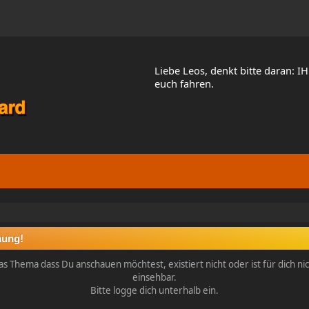
Liebe Leos, denkt bitte daran: I
euch fahren.
ung!
s Thema dass Du anschauen möchtest, existiert nicht oder ist für dich ni
einsehbar.
Bitte logge dich unterhalb ein.