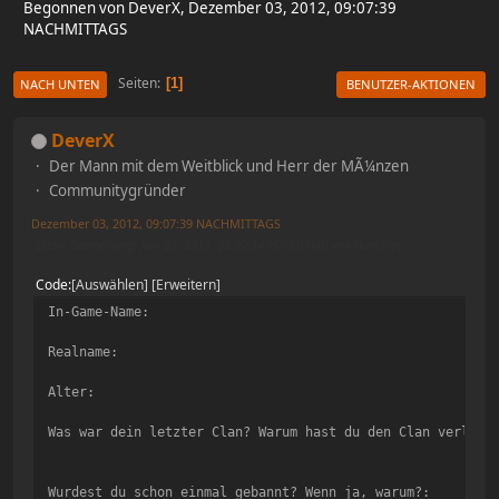
Begonnen von DeverX, Dezember 03, 2012, 09:07:39
NACHMITTAGS
Seiten
1
NACH UNTEN
BENUTZER-AKTIONEN
DeverX
Der Mann mit dem Weitblick und Herr der MÃ¼nzen
Communitygründer
Dezember 03, 2012, 09:07:39 NACHMITTAGS
Letzte Bearbeitung
: Juni 25, 2015, 02:00:54 VORMITTAG von HuntTiger
Code
Auswählen
Erweitern
In-Game-Name:
Realname:
Alter:
Was war dein letzter Clan? Warum hast du den Clan verlass
Wurdest du schon einmal gebannt? Wenn ja, warum?: