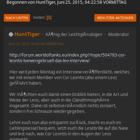
Begonnen von HuntTiger, Juni 25, 2015, 04:22:58 VORMITTAG
Seiten
1
NACH UNTEN
BENUTZER-AKTIONEN
HuntTiger
KÃ¶nig der LeichtglÃ¤ubigen
Moderator
Juni 25, 2015, 04:22:58 VORMITTAG
http://forum.worldoftanks.eu/index.php?/topic/504783-cor-
leontis-loewengebruell-das-leo-interview/
Hier wird jeden Montag ein Interview verÃ¶ffentlicht, welches
wir mit einem Member von Cor Leontis (also einem Leo)
gefÃ¼hrt haben.
Wir mÃ¶chten euch damit einen Einblick bieten, in die Art und
Weise der Leos, aber auch in die ClanathmosphÃ¤re
insgesamt. Dabei ist selbstverstÃ¤ndlich nichts zensiert,
sondern frei Schnauze wiedergegeben.
Lehnt euch nun also entspannt zurÃ¼ck, macht es euch im
Lieblingssessel bequem, setzt euch die Lesebrille auf die Nase
und lest nach, was Cor Leontis in den Augen der Leos
ausmacht.