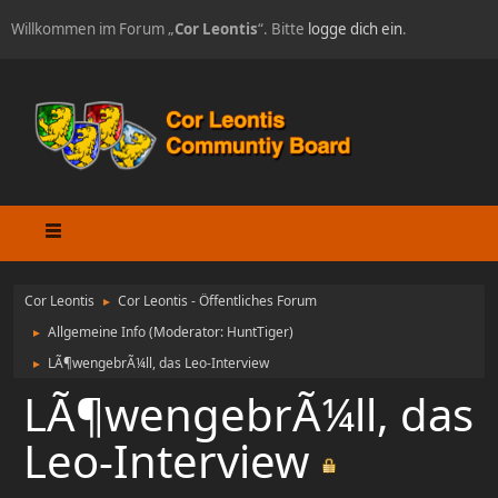
Willkommen im Forum „
Cor Leontis
“. Bitte
logge dich ein
.
Cor Leontis
Cor Leontis - Öffentliches Forum
►
Allgemeine Info
(Moderator:
HuntTiger
)
►
LÃ¶wengebrÃ¼ll, das Leo-Interview
►
LÃ¶wengebrÃ¼ll, das
Leo-Interview