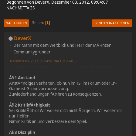
Begonnen von DeverX, Dezember 03, 2012, 09:04:07
NACHMITTAGS
Seiten
1
NACH UNTEN
BENUTZER-AKTIONEN
DeverX
Der Mann mit dem Weitblick und Herr der MÃ¼nzen
Communitygründer
Dezember 03, 2012, 09:04:07 NACHMITTAGS
Letzte Bearbeitung
: Februar 13, 2015, 09:35:42 VORMITTAG von Saimud
Â§ 1 Anstand
AnstÃ¤ndiges Verhalten, ob nun im TS, im Forum oder In-
Game ist Grundvorraussetzung.
Zuwiederhandlungen fÃ¼hren zu Konsequenzen.
Â§ 2 KritikfÃ¤higkeit
Sei KritikfÃ¤hig! Wir wollen dich nicht Ã¤rgern. Wir wollen dir
nur Helfen.
Nimm Kritik an und verbessere dein Spiel.
Â§ 3 Disziplin