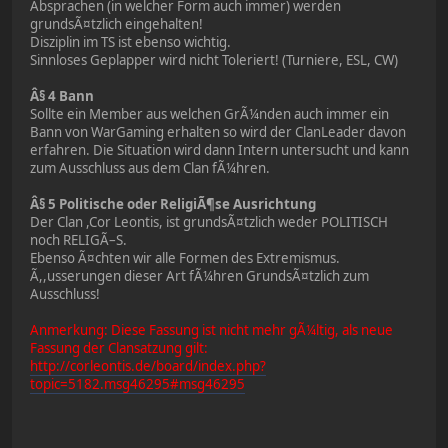
Absprachen (in welcher Form auch immer) werden
grundsÃ¤tzlich eingehalten!
Disziplin im TS ist ebenso wichtig.
Sinnloses Geplapper wird nicht Toleriert! (Turniere, ESL, CW)
Â§ 4 Bann
Sollte ein Member aus welchen GrÃ¼nden auch immer ein
Bann von WarGaming erhalten so wird der ClanLeader davon
erfahren. Die Situation wird dann Intern untersucht und kann
zum Ausschluss aus dem Clan fÃ¼hren.
Â§ 5 Politische oder ReligiÃ¶se Ausrichtung
Der Clan ,Cor Leontis, ist grundsÃ¤tzlich weder POLITISCH
noch RELIGÃ–S.
Ebenso Ã¤chten wir alle Formen des Extremismus.
Ã,,usserungen dieser Art fÃ¼hren GrundsÃ¤tzlich zum
Ausschluss!
Anmerkung: Diese Fassung ist nicht mehr gÃ¼ltig, als neue
Fassung der Clansatzung gilt:
http://corleontis.de/board/index.php?
topic=5182.msg46295#msg46295