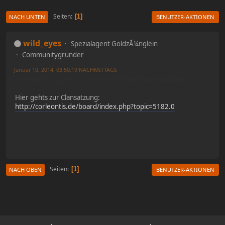
Seiten
1
NACH UNTEN
BENUTZER-AKTIONEN
wild_eyes
Spezialagent GoldzÃ¼nglein
Communitygründer
Januar 10, 2014, 03:50:19 NACHMITTAGS
Letzte Bearbeitung
: Juni 25, 2015, 02:01:00 VORMITTAG von HuntTiger
Hier gehts zur Clansatzung:
http://corleontis.de/board/index.php?topic=5182.0
Seiten
1
NACH OBEN
BENUTZER-AKTIONEN